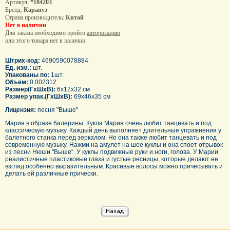
Артикул:
*184203
Бренд:
Карапуз
Страна производитель:
Китай
Нет в наличии
Для заказа необходимо пройти
авторизацию
или этого товара нет в наличии.
Штрих-код:
4690590078884
Ед. изм.:
шт.
Упакованы по:
1шт.
Объем:
0.002312
Размер(ГхШхВ):
6x12x32 см
Размер упак.(ГхШхВ):
69x46x35 см
Лицензия:
песня "Выше"
Мария в образе балерины. Кукла Мария очень любит танцевать и под
классическую музыку. Каждый день выполняет длительные упражнения у
балетного станка перед зеркалом. Но она также любит танцевать и под
современную музыку. Нажми на амулет на шее куклы и она споет отрывок
из песни Нюши "Выше". У куклы подвижные руки и ноги, голова. У Марии
реалистичные пластиковые глаза и густые ресницы, которые делают ее
взгляд особенно выразительным. Красивые волосы можно причесывать и
делать ей различные прически.