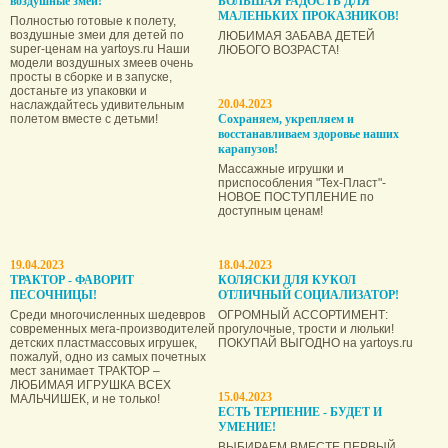
воздушные змеи!
БОЛЬШАЯ РАДОСТЬ ДЛЯ
МАЛЕНЬКИХ ПРОКАЗНИКОВ!
Полностью готовые к полету,
воздушные змеи для детей по
ЛЮБИМАЯ ЗАБАВА ДЕТЕЙ
super-ценам на yartoys.ru Наши
ЛЮБОГО ВОЗРАСТА!
модели воздушных змеев очень
просты в сборке и в запуске,
достаньте из упаковки и
20.04.2023
наслаждайтесь удивительным
полетом вместе с детьми!
Сохраняем, укрепляем и
восстанавливаем здоровье наших
карапузов!
Массажные игрушки и
приспособления "Тех-Пласт"-
НОВОЕ ПОСТУПЛЕНИЕ по
доступным ценам!
19.04.2023
18.04.2023
ТРАКТОР - ФАВОРИТ
КОЛЯСКИ ДЛЯ КУКОЛ
ПЕСОЧНИЦЫ!
ОТЛИЧНЫЙ СОЦИАЛИЗАТОР!
Среди многочисленных шедевров
ОГРОМНЫЙ АССОРТИМЕНТ:
современных мега-производителей
прогулочные, трости и люльки!
детских пластмассовых игрушек,
ПОКУПАЙ ВЫГОДНО на yartoys.ru
пожалуй, одно из самых почетных
мест занимает ТРАКТОР –
ЛЮБИМАЯ ИГРУШКА ВСЕХ
15.04.2023
МАЛЬЧИШЕК, и не только!
ЕСТЬ ТЕРПЕНИЕ - БУДЕТ И
УМЕНИЕ!
ВЫБИРАЕМ ВМЕСТЕ ПЕРВЫЙ