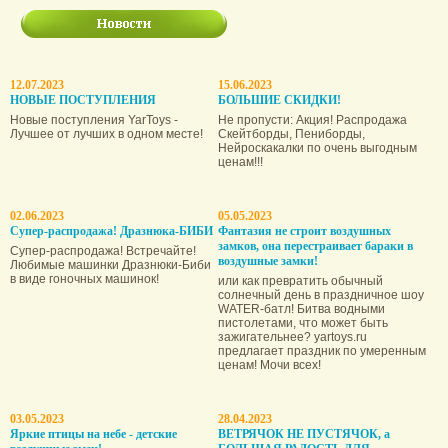
12.07.2023
15.06.2023
НОВЫЕ ПОСТУПЛЕНИЯ
БОЛЬШИЕ СКИДКИ!
Новые поступления YarToys -
Не пропусти: Акция! Распродажа
Лучшее от лучших в одном месте!
Скейтборды, Пениборды,
Нейроскакалки по очень выгодным
ценам!!!
02.06.2023
05.05.2023
Супер-распродажа! Дразнюка-БИБИ
Фантазия не строит воздушных
замков, она пере­страивает бараки в
Супер-распродажа! Встречайте!
воздушные замки!
Любимые машинки Дразнюки-Биби
в виде гоночных машинок!
или как превратить обычный
солнечный день в праздничное шоу
WATER-батл! Битва водными
пистолетами, что может быть
зажигательнее? yartoys.ru
предлагает праздник по умеренным
ценам! Мочи всех!
03.05.2023
28.04.2023
Яркие птицы на небе - детские
ВЕТРЯЧОК НЕ ПУСТЯЧОК, а