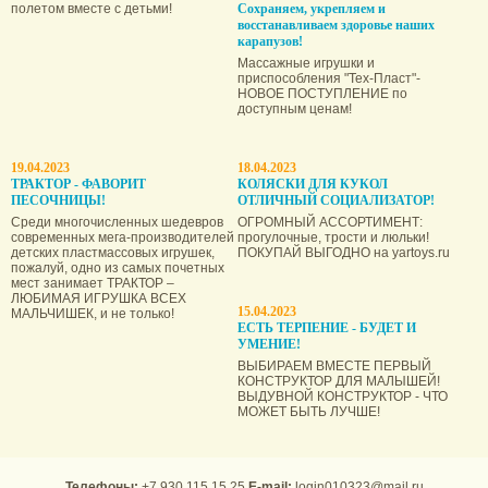
полетом вместе с детьми!
Сохраняем, укрепляем и
восстанавливаем здоровье наших
карапузов!
Массажные игрушки и
приспособления "Тех-Пласт"-
НОВОЕ ПОСТУПЛЕНИЕ по
доступным ценам!
19.04.2023
18.04.2023
ТРАКТОР - ФАВОРИТ
КОЛЯСКИ ДЛЯ КУКОЛ
ПЕСОЧНИЦЫ!
ОТЛИЧНЫЙ СОЦИАЛИЗАТОР!
Среди многочисленных шедевров
ОГРОМНЫЙ АССОРТИМЕНТ:
современных мега-производителей
прогулочные, трости и люльки!
детских пластмассовых игрушек,
ПОКУПАЙ ВЫГОДНО на yartoys.ru
пожалуй, одно из самых почетных
мест занимает ТРАКТОР –
ЛЮБИМАЯ ИГРУШКА ВСЕХ
15.04.2023
МАЛЬЧИШЕК, и не только!
ЕСТЬ ТЕРПЕНИЕ - БУДЕТ И
УМЕНИЕ!
ВЫБИРАЕМ ВМЕСТЕ ПЕРВЫЙ
КОНСТРУКТОР ДЛЯ МАЛЫШЕЙ!
ВЫДУВНОЙ КОНСТРУКТОР - ЧТО
МОЖЕТ БЫТЬ ЛУЧШЕ!
Телефоны:
+7 930 115 15 25
E-mail:
login010323@mail.ru