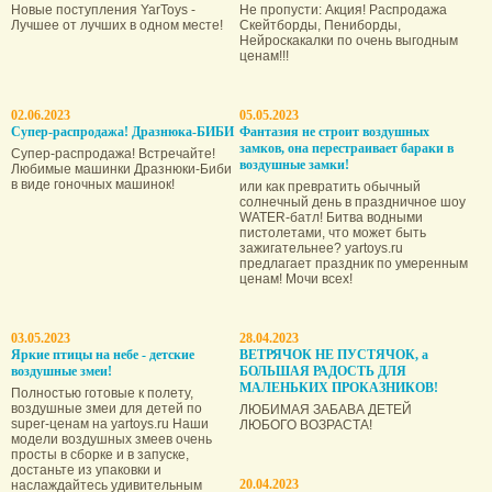
Новые поступления YarToys -
Не пропусти: Акция! Распродажа
Лучшее от лучших в одном месте!
Скейтборды, Пениборды,
Нейроскакалки по очень выгодным
ценам!!!
02.06.2023
05.05.2023
Супер-распродажа! Дразнюка-БИБИ
Фантазия не строит воздушных
замков, она пере­страивает бараки в
Супер-распродажа! Встречайте!
воздушные замки!
Любимые машинки Дразнюки-Биби
в виде гоночных машинок!
или как превратить обычный
солнечный день в праздничное шоу
WATER-батл! Битва водными
пистолетами, что может быть
зажигательнее? yartoys.ru
предлагает праздник по умеренным
ценам! Мочи всех!
03.05.2023
28.04.2023
Яркие птицы на небе - детские
ВЕТРЯЧОК НЕ ПУСТЯЧОК, а
воздушные змеи!
БОЛЬШАЯ РАДОСТЬ ДЛЯ
МАЛЕНЬКИХ ПРОКАЗНИКОВ!
Полностью готовые к полету,
воздушные змеи для детей по
ЛЮБИМАЯ ЗАБАВА ДЕТЕЙ
super-ценам на yartoys.ru Наши
ЛЮБОГО ВОЗРАСТА!
модели воздушных змеев очень
просты в сборке и в запуске,
достаньте из упаковки и
20.04.2023
наслаждайтесь удивительным