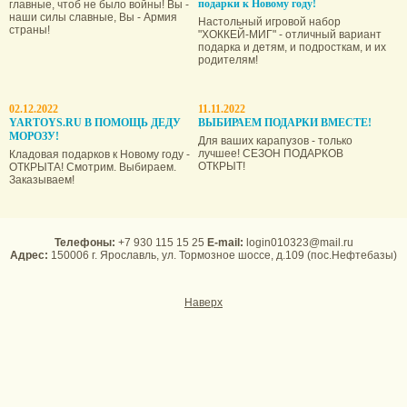
подарки к Новому году!
главные, чтоб не было войны! Вы -
наши силы славные, Вы - Армия
Настольный игровой набор
страны!
"ХОККЕЙ-МИГ" - отличный вариант
подарка и детям, и подросткам, и их
родителям!
02.12.2022
11.11.2022
YARTOYS.RU В ПОМОЩЬ ДЕДУ
ВЫБИРАЕМ ПОДАРКИ ВМЕСТЕ!
МОРОЗУ!
Для ваших карапузов - только
лучшее! СЕЗОН ПОДАРКОВ
Кладовая подарков к Новому году -
ОТКРЫТ!
ОТКРЫТА! Смотрим. Выбираем.
Заказываем!
Телефоны:
+7 930 115 15 25
E-mail:
login010323@mail.ru
Адрес:
150006 г. Ярославль, ул. Тормозное шоссе, д.109 (пос.Нефтебазы)
Наверх