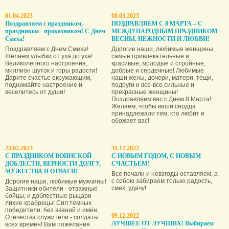
01.04.2023
08.03.2023
Поздравляем с праздником,
ПОЗДРАВЛЯЕМ С 8 МАРТА – С
праздником - проказником! С Днем
МЕЖДУНАРОДНЫМ ПРАЗДНИКОМ
Смеха!
ВЕСНЫ, НЕЖНОСТИ И ЛЮБВИ!
Поздравляем с Днем Смеха!
Дорогие наши, любимые женщины,
Желаем улыбки от уха до уха!
самые привлекательные и
Великолепного настроения,
красивые, молодые и стройные,
миллион шуток и горы радости!
добрые и сердечные! Любимые
Дарите счастье окружающим,
наши жены, дочери, матери, тещи,
поднимайте настроение и
подруги и все-все сильные и
веселитесь от души!
прекрасные женщины!
Поздравляем вас с Днем 8 Марта!
Желаем, чтобы ваши сердца
принадлежали тем, кто любит и
обожает вас!
23.02.2023
31.12.2022
С ПРАЗДНИКОМ ВОИНСКОЙ
С НОВЫМ ГОДОМ, С НОВЫМ
ДОБЛЕСТИ, ВЕРНОСТИ ДОЛГУ,
СЧАСТЬЕМ!
МУЖЕСТВА И ОТВАГИ!
Все печали и невзгоды оставляем, а
с собою забираем только радость,
Дорогие наши, любимые мужчины!
смех, удачу!
Защитники обители - отважные
бойцы, и доблестные рыцари -
лихие храбрецы! Сил темных
победители, без званий и имён,
09.12.2022
Отечества служители - солдаты
ЛУЧШЕЕ ОТ ЛУЧШИХ! Выбираем
всех времён! Вам пожелания