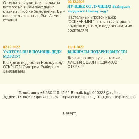
09.12.2022
Отечества служители - солдаты
ЛУЧШЕЕ ОТ ЛУЧШИХ! Выбираем
всех времён! Вам пожелания
подарки к Новому году!
главные, чтоб не было войны! Вы -
наши силы славные, Вы - Армия
Настольный игровой набор
страны!
"ХОККЕЙ-МИГ" - отличный вариант
подарка и детям, и подросткам, и их
родителям!
02.12.2022
11.11.2022
YARTOYS.RU В ПОМОЩЬ ДЕДУ
ВЫБИРАЕМ ПОДАРКИ ВМЕСТЕ!
МОРОЗУ!
Для ваших карапузов - только
лучшее! СЕЗОН ПОДАРКОВ
Кладовая подарков к Новому году -
ОТКРЫТ!
ОТКРЫТА! Смотрим. Выбираем.
Заказываем!
Телефоны:
+7 930 115 15 25
E-mail:
login010323@mail.ru
Адрес:
150006 г. Ярославль, ул. Тормозное шоссе, д.109 (пос.Нефтебазы)
Наверх