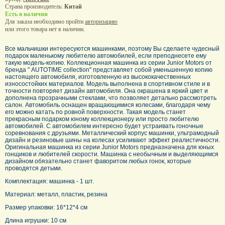
Страна производитель:
Китай
Есть в наличии
Для заказа необходимо пройти
авторизацию
или этого товара нет в наличии.
В
се мальчишки интересуются машинками, поэтому Вы сделаете чудесный
подарок маленькому любителю автомобилей, если преподнесете ему
такую модель-копию. Коллекционная машинка из серии Junior Motors от
бренда " AUTOTIME collection" представляет собой уменьшенную копию
настоящего автомобиля, изготовленную из высококачественных
износостойких материалов. Модель выполнена в спортивном стиле и в
точности повторяет дизайн автомобиля. Она окрашена в яркий цвет и
дополнена прозрачными стеклами, что позволяет детально рассмотреть
салон. Автомобиль оснащен вращающимися колесами, благодаря чему
его можно катать по ровной поверхности. Такая модель станет
прекрасным подарком юному коллекционеру или просто любителю
автомобилей. С автомобилем интересно будет устраивать гоночные
соревнования с друзьями. Металлический корпус машинки, ультрамодный
дизайн и резиновые шины на колесах усиливают эффект реалистичности.
Оригинальная машинка из серии Junior Motors предназначена для юных
гонщиков и любителей скорости. Машинка с необычным и выделяющимся
дизайном обязательно станет фаворитом любых гонок, которые
проводятся детьми.
Комплектация: машинка - 1 шт.
Материал: металл, пластик, резина
Размер упаковки: 16*12*4 см
Длина игрушки: 10 см