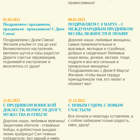
православных!
01.04.2023
08.03.2023
Поздравляем с праздником,
ПОЗДРАВЛЯЕМ С 8 МАРТА – С
праздником - проказником! С Днем
МЕЖДУНАРОДНЫМ ПРАЗДНИКОМ
Смеха!
ВЕСНЫ, НЕЖНОСТИ И ЛЮБВИ!
Поздравляем с Днем Смеха!
Дорогие наши, любимые женщины,
Желаем улыбки от уха до уха!
самые привлекательные и
Великолепного настроения,
красивые, молодые и стройные,
миллион шуток и горы радости!
добрые и сердечные! Любимые
Дарите счастье окружающим,
наши жены, дочери, матери, тещи,
поднимайте настроение и
подруги и все-все сильные и
веселитесь от души!
прекрасные женщины!
Поздравляем вас с Днем 8 Марта!
Желаем, чтобы ваши сердца
принадлежали тем, кто любит и
обожает вас!
23.02.2023
31.12.2022
С ПРАЗДНИКОМ ВОИНСКОЙ
С НОВЫМ ГОДОМ, С НОВЫМ
ДОБЛЕСТИ, ВЕРНОСТИ ДОЛГУ,
СЧАСТЬЕМ!
МУЖЕСТВА И ОТВАГИ!
Все печали и невзгоды оставляем, а
с собою забираем только радость,
Дорогие наши, любимые мужчины!
смех, удачу!
Защитники обители - отважные
бойцы, и доблестные рыцари -
лихие храбрецы! Сил темных
победители, без званий и имён,