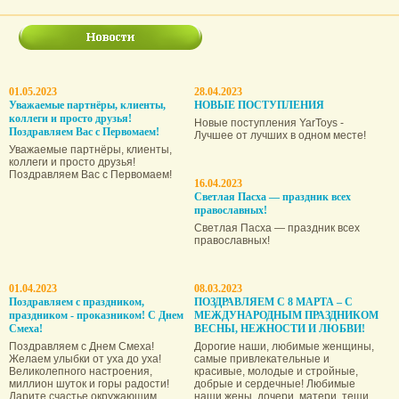
01.05.2023
28.04.2023
Уважаемые партнёры, клиенты,
НОВЫЕ ПОСТУПЛЕНИЯ
коллеги и просто друзья!
Новые поступления YarToys -
Поздравляем Вас с Первомаем!
Лучшее от лучших в одном месте!
Уважаемые партнёры, клиенты,
коллеги и просто друзья!
Поздравляем Вас с Первомаем!
16.04.2023
Светлая Пасха — праздник всех
православных!
Светлая Пасха — праздник всех
православных!
01.04.2023
08.03.2023
Поздравляем с праздником,
ПОЗДРАВЛЯЕМ С 8 МАРТА – С
праздником - проказником! С Днем
МЕЖДУНАРОДНЫМ ПРАЗДНИКОМ
Смеха!
ВЕСНЫ, НЕЖНОСТИ И ЛЮБВИ!
Поздравляем с Днем Смеха!
Дорогие наши, любимые женщины,
Желаем улыбки от уха до уха!
самые привлекательные и
Великолепного настроения,
красивые, молодые и стройные,
миллион шуток и горы радости!
добрые и сердечные! Любимые
Дарите счастье окружающим,
наши жены, дочери, матери, тещи,