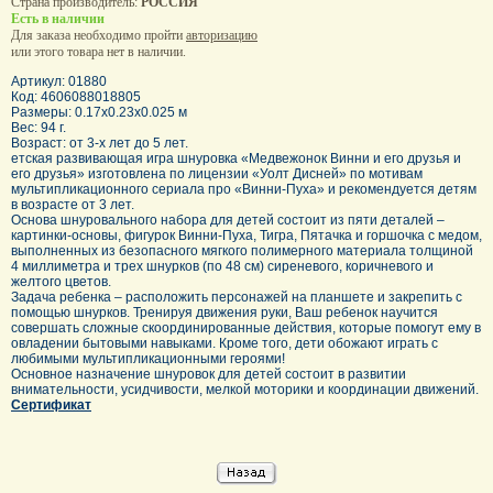
Страна производитель:
РОССИЯ
Есть в наличии
Для заказа необходимо пройти
авторизацию
или этого товара нет в наличии.
Артикул: 01880
Код: 4606088018805
Размеры: 0.17x0.23x0.025 м
Вес: 94 г.
Возраст: от 3-х лет до 5 лет.
етская развивающая игра шнуровка «Медвежонок Винни и его друзья и
его друзья» изготовлена по лицензии «Уолт Дисней» по мотивам
мультипликационного сериала про «Винни-Пуха» и рекомендуется детям
в возрасте от 3 лет.
Основа шнуровального набора для детей состоит из пяти деталей –
картинки-основы, фигурок Винни-Пуха, Тигра, Пятачка и горшочка с медом,
выполненных из безопасного мягкого полимерного материала толщиной
4 миллиметра и трех шнурков (по 48 см) сиреневого, коричневого и
желтого цветов.
Задача ребенка – расположить персонажей на планшете и закрепить с
помощью шнурков. Тренируя движения руки, Ваш ребенок научится
совершать сложные скоординированные действия, которые помогут ему в
овладении бытовыми навыками. Кроме того, дети обожают играть с
любимыми мультипликационными героями!
Основное назначение шнуровок для детей состоит в развитии
внимательности, усидчивости, мелкой моторики и координации движений.
Сертификат