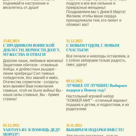
поднимайте настроение и
подруги и все-все сильные и
веселитесь от души!
прекрасные женщины!
Поздравляем вас с Днем 8 Марта!
Желаем, чтобы ваши сердца
принадлежали тем, кто любит и
обожает вас!
23.02.2023
31.12.2022
С ПРАЗДНИКОМ ВОИНСКОЙ
С НОВЫМ ГОДОМ, С НОВЫМ
ДОБЛЕСТИ, ВЕРНОСТИ ДОЛГУ,
СЧАСТЬЕМ!
МУЖЕСТВА И ОТВАГИ!
Все печали и невзгоды оставляем, а
с собою забираем только радость,
Дорогие наши, любимые мужчины!
смех, удачу!
Защитники обители - отважные
бойцы, и доблестные рыцари -
лихие храбрецы! Сил темных
победители, без званий и имён,
09.12.2022
Отечества служители - солдаты
ЛУЧШЕЕ ОТ ЛУЧШИХ! Выбираем
всех времён! Вам пожелания
подарки к Новому году!
главные, чтоб не было войны! Вы -
наши силы славные, Вы - Армия
Настольный игровой набор
страны!
"ХОККЕЙ-МИГ" - отличный вариант
подарка и детям, и подросткам, и их
родителям!
02.12.2022
11.11.2022
YARTOYS.RU В ПОМОЩЬ ДЕДУ
ВЫБИРАЕМ ПОДАРКИ ВМЕСТЕ!
МОРОЗУ!
Для ваших карапузов - только