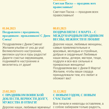
Светлая Пасха — праздник всех
православных!
Светлая Пасха — праздник всех
православных!
01.04.2023
08.03.2023
Поздравляем с праздником,
ПОЗДРАВЛЯЕМ С 8 МАРТА – С
праздником - проказником! С Днем
МЕЖДУНАРОДНЫМ ПРАЗДНИКОМ
Смеха!
ВЕСНЫ, НЕЖНОСТИ И ЛЮБВИ!
Поздравляем с Днем Смеха!
Дорогие наши, любимые женщины,
Желаем улыбки от уха до уха!
самые привлекательные и
Великолепного настроения,
красивые, молодые и стройные,
миллион шуток и горы радости!
добрые и сердечные! Любимые
Дарите счастье окружающим,
наши жены, дочери, матери, тещи,
поднимайте настроение и
подруги и все-все сильные и
веселитесь от души!
прекрасные женщины!
Поздравляем вас с Днем 8 Марта!
Желаем, чтобы ваши сердца
принадлежали тем, кто любит и
обожает вас!
23.02.2023
31.12.2022
С ПРАЗДНИКОМ ВОИНСКОЙ
С НОВЫМ ГОДОМ, С НОВЫМ
ДОБЛЕСТИ, ВЕРНОСТИ ДОЛГУ,
СЧАСТЬЕМ!
МУЖЕСТВА И ОТВАГИ!
Все печали и невзгоды оставляем, а
с собою забираем только радость,
Дорогие наши, любимые мужчины!