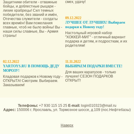
смех, удачу!
Защитники обители - отважные
бойцы, и доблестные рыцари -
лихие храбрецы! Сил темных
победители, без званий и имён,
09.12.2022
Отечества служители - солдаты
ЛУЧШЕЕ ОТ ЛУЧШИХ! Выбираем
всех времён! Вам пожелания
подарки к Новому году!
главные, чтоб не было войны! Вы -
наши силы славные, Вы - Армия
Настольный игровой набор
страны!
"ХОККЕЙ-МИГ" - отличный вариант
подарка и детям, и подросткам, и их
родителям!
02.12.2022
11.11.2022
YARTOYS.RU В ПОМОЩЬ ДЕДУ
ВЫБИРАЕМ ПОДАРКИ ВМЕСТЕ!
МОРОЗУ!
Для ваших карапузов - только
лучшее! СЕЗОН ПОДАРКОВ
Кладовая подарков к Новому году -
ОТКРЫТ!
ОТКРЫТА! Смотрим. Выбираем.
Заказываем!
Телефоны:
+7 930 115 15 25
E-mail:
login010323@mail.ru
Адрес:
150006 г. Ярославль, ул. Тормозное шоссе, д.109 (пос.Нефтебазы)
Наверх