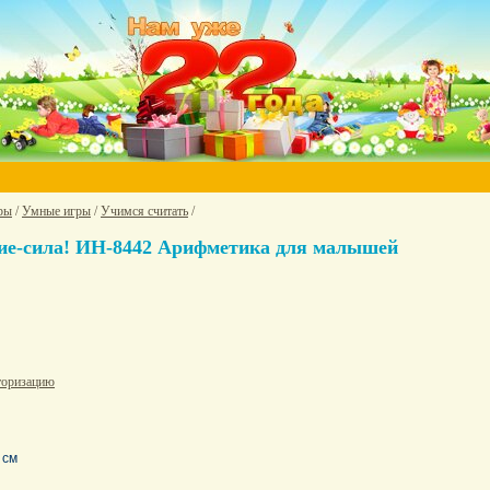
ры
/
Умные игры
/
Учимся считать
/
ие-сила! ИН-8442 Арифметика для малышей
торизацию
 см