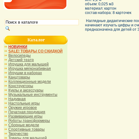
объем: 0,025 м3
материал: картон
состав набора: 8 карточек
Наглядные дидактические пос
начинают изучать цифры и сч
предназначена для детей от 3
НОВИНКИ
SALE! ТОВАРЫ СО СКИДКОЙ
Велосипеды
Детский театр
Игрушка для малышей
Игрушка мягконабивная
Игрушки в наборах
Канцтовары
Коллекционные модели
Конструкторы
Куклы и аксессуары
Музыкальные инструменты
Надувная
Настольные игры
Оружие игровое
Печатная продукция
Развивающие игры
Роботы,трансформеры
Сборные модели
Спортивные товары
Творчество
Товары для малышей