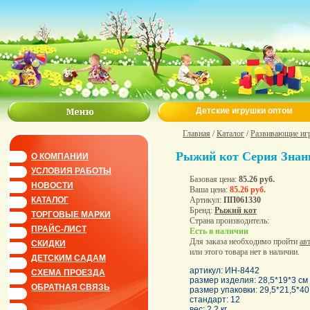
Детские игрушки оптом
Главная
/
Каталог
/
Развивающие иг
Рыжий кот Серия Знан
О КОМПАНИИ
УСЛОВИЯ РАБОТЫ
Базовая цена:
85.26 руб.
НОВОСТИ
Ваша цена:
85.26 руб.
Артикул:
ПП061330
КАТАЛОГ
Бренд:
Рыжий кот
ТОРГОВЫЕ МАРКИ
Страна производитель:
ПРАЙС-ЛИСТ
Есть в наличии
Для заказа необходимо пройти
ав
СКИДКИ
или этого товара нет в наличии.
ДЕТСКИМ САДАМ
артикул: ИН-8442
СХЕМА ПРОЕЗДА
размер изделия: 28,5*19*3 см
ОБРАТНАЯ СВЯЗЬ
размер упаковки: 29,5*21,5*40
стандарт: 12
вес: 2,2 кг