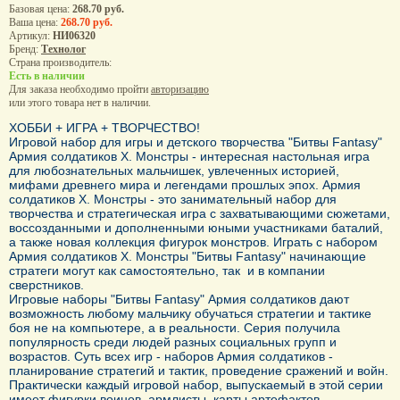
Базовая цена:
268.70 руб.
Ваша цена:
268.70 руб.
Артикул:
НИ06320
Бренд:
Технолог
Страна производитель:
Есть в наличии
Для заказа необходимо пройти
авторизацию
или этого товара нет в наличии.
ХОББИ + ИГРА + ТВОРЧЕСТВО!
Игровой набор для игры и детского творчества "Битвы Fantasy"
Армия солдатиков X. Монстры - интересная настольная игра
для любознательных мальчишек, увлеченных историей,
мифами древнего мира и легендами прошлых эпох. Армия
солдатиков X. Монстры - это занимательный набор для
творчества и стратегическая игра с захватывающими сюжетами,
воссозданными и дополненными юными участниками баталий,
а также новая коллекция фигурок монстров. Играть с набором
Армия солдатиков X. Монстры "Битвы Fantasy" начинающие
стратеги могут как самостоятельно, так и в компании
сверстников.
Игровые наборы "Битвы Fantasy" Армия солдатиков дают
возможность любому мальчику обучаться стратегии и тактике
боя не на компьютере, а в реальности. Серия получила
популярность среди людей разных социальных групп и
возрастов. Суть всех игр - наборов Армия солдатиков -
планирование стратегий и тактик, проведение сражений и войн.
Практически каждый игровой набор, выпускаемый в этой серии
имеет фигурки воинов, армлисты, карты артефактов,