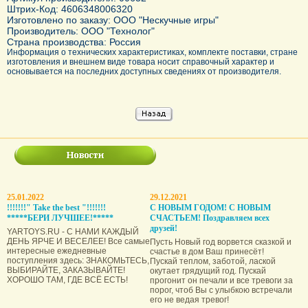
Штрих-Код: 4606348006320
Изготовлено по заказу: ООО "Нескучные игры"
Производитель: ООО "Технолог"
Страна производства: Россия
Информация о технических характеристиках, комплекте поставки, стране
изготовления и внешнем виде товара носит справочный характер и
основывается на последних доступных сведениях от производителя.
25.01.2022
29.12.2021
!!!!!!!" Take the best "!!!!!!!
С НОВЫМ ГОДОМ! С НОВЫМ
*****БЕРИ ЛУЧШЕЕ!*****
СЧАСТЬЕМ! Поздравляем всех
друзей!
YARTOYS.RU - С НАМИ КАЖДЫЙ
ДЕНЬ ЯРЧЕ И ВЕСЕЛЕЕ! Все самые
Пусть Новый год ворвется сказкой и
интересные ежедневные
счастье в дом Ваш принесёт!
поступления здесь: ЗНАКОМЬТЕСЬ,
Пускай теплом, заботой, лаской
ВЫБИРАЙТЕ, ЗАКАЗЫВАЙТЕ!
окутает грядущий год. Пускай
ХОРОШО ТАМ, ГДЕ ВСЁ ЕСТЬ!
прогонит он печали и все тревоги за
порог, чтоб Вы с улыбкою встречали
его не ведая тревог!