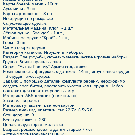
Карты боевой магии - 16шт.
Армлисты - 3 шт.
Карты артефактов - 3 шт.
Инструкция по раскраске
Стреляющие орудия:
Метательная машина "Клоп" - 1 шт.,
Лёгкая пушка "Бульдог" - 1 шт.,
Мобильное орудие "Краб" - 1 шт.,
Горы - 3 шт.
Схема сборки оружия.
Категория каталога: Игрушки в наборах
Раздел: Спецслужбы, сюжетно-тематические игровые наборы
Группа: Воины прошлых эпох
Серия: "Битвы Fantasy" Армия солдатиков
Комплектность: фигурки солдатиков - 14шт., игрушечное орудие
- 3 орудия, аксессуары.
Задача: С помощью деталей комплекта ребенку необходимо
создать поле битвы, расставить участников и орудия. Набор
подходит для сюжетно-ролевых игр.
Материал: ABS-пластик (полиэтилен)
Упаковка: коробка
Материал упаковки: цветной картон
Размер индивид. упаковки, см: 22.7x16.5x5.8
Стандарт, шт.: 9
Вес в упаковке, г.: 260
Целевая аудитория: мальчики
Возраст: рекомендовано детям старше 7 лет
Артикул производителя: 00632