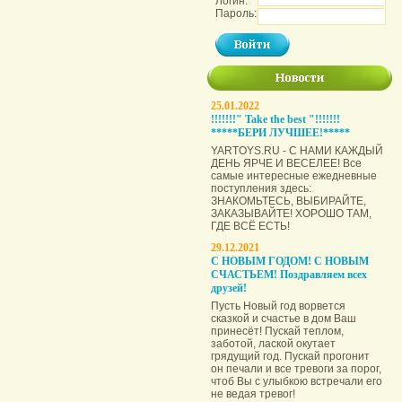
Логин:
Пароль:
25.01.2022
!!!!!!!" Take the best "!!!!!!!
*****БЕРИ ЛУЧШЕЕ!*****
YARTOYS.RU - С НАМИ КАЖДЫЙ
ДЕНЬ ЯРЧЕ И ВЕСЕЛЕЕ! Все
самые интересные ежедневные
поступления здесь:
ЗНАКОМЬТЕСЬ, ВЫБИРАЙТЕ,
ЗАКАЗЫВАЙТЕ! ХОРОШО ТАМ,
ГДЕ ВСЁ ЕСТЬ!
29.12.2021
С НОВЫМ ГОДОМ! С НОВЫМ
СЧАСТЬЕМ! Поздравляем всех
друзей!
Пусть Новый год ворвется
сказкой и счастье в дом Ваш
принесёт! Пускай теплом,
заботой, лаской окутает
грядущий год. Пускай прогонит
он печали и все тревоги за порог,
чтоб Вы с улыбкою встречали его
не ведая тревог!