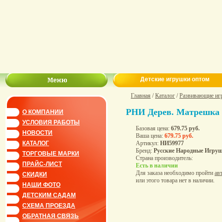
Детские игрушки оптом
Главная
/
Каталог
/
Развивающие иг
РНИ Дерев. Матрешка Р
О КОМПАНИИ
УСЛОВИЯ РАБОТЫ
Базовая цена:
679.75 руб.
НОВОСТИ
Ваша цена:
679.75 руб.
Артикул:
НИ59977
КАТАЛОГ
Бренд:
Русские Народные Игру
ТОРГОВЫЕ МАРКИ
Страна производитель:
ПРАЙС-ЛИСТ
Есть в наличии
Для заказа необходимо пройти
ав
СКИДКИ
или этого товара нет в наличии.
НАШИ ФОТО
ДЕТСКИМ САДАМ
СХЕМА ПРОЕЗДА
ОБРАТНАЯ СВЯЗЬ