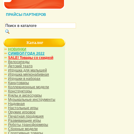
ПРАЙСЫ ПАРТНЕРОВ
НОВИНКИ
СИМВОЛ ГОДА 2022
SALE! Товары со скидкой
Велосипеды
Детский театр
Игрушка для малышей
Игрушка мягконабивная
Игрушки в наборах
Канцтовары
Коллекционные модели
Конструкторы
Куклы и аксессуары
Музыкальные инструменты
Надувная
Настольные игры
Оружие игровое
Печатная продукция
Развивающие игры
Роботы,трансформеры
Сборные модели
Спортивные товары