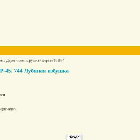
ры
/
Деревянная игрушка
/
Дерево РНИ
/
-45. 744 Лубяная избушка
шки
торизацию