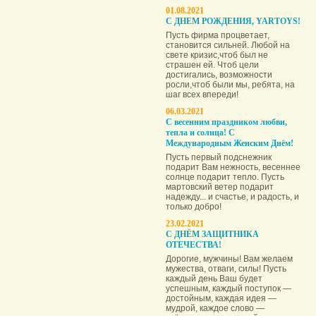
01.08.2021
С ДНЕМ РОЖДЕНИЯ, YARTOYS!
Пусть фирма процветает,
становится сильней. Любой на
свете кризис,чтоб был не
страшен ей. Чтоб цели
достигались, возможности
росли,чтоб были мы, ребята, на
шаг всех впереди!
06.03.2021
С весенним праздником любви,
тепла и солнца! С
Международным Женским Днём!
Пусть первый подснежник
подарит Вам нежность, весеннее
солнце подарит тепло. Пусть
мартовский ветер подарит
надежду... и счастье, и радость, и
только добро!
23.02.2021
С ДНЁМ ЗАЩИТНИКА
ОТЕЧЕСТВА!
Дорогие, мужчины! Вам желаем
мужества, отваги, силы! Пусть
каждый день Ваш будет
успешным, каждый поступок —
достойным, каждая идея —
мудрой, каждое слово —