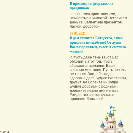
В преддверии февральских
праздников...
запасаемся приятностями,
нежностью и милотой. Встречаем
День св. Валентина презентом,
лаской, добротой!
07.01.2021
В дом стучится Рождество, с ним
приходит волшебство! От души
Вас поздравляем, счастья светлого
желаем!
И пусть даже тень забот Вас
обходит в этот год. Пусть
сбываются желания, Ваши
светлые мечтания. Пусть печаль
не тронет Вас, а Господь
здоровья даст. Будьте счастливы,
друзья, не болейте ни когда!
Будьте добрыми с родными,
дорожите нежно ими и пусть
Рождество святое счастье
принесет большое!
2-614