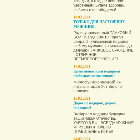
твёрдым, а каждое действие —
уверенным. Будьте здоровы,
любимы и непобедимы!
18.02.2021
ТОЛЬКО ДЛЯ НАСТОЯЩИХ
МУЖЧИН!!!
Радиоуправляемый ТАНКОВЫЙ
БОЙ HuanQi 508-10 Tiger vs
Leopard - уникальный подарок
любому мужчине, от мальчика до
дедушки. ТАНКОВОЕ СРАЖЕНИЕ
- ОТЛИЧНОЕ
ВРЕМЯПРОВОЖДЕНИЕ!
17.02.2021
Креативные идеи подарков
любимым мальчишкам!
Многофункциональный 3х-
ярусный гараж Хот Вилс - в
наличии
15.02.2021
Дорог не подарок, дорого
внимание!
Выбираем подарки будущим
защитникам Отечества.
YARTOYS.RU - ВСЕГДА НУЖНЫЕ
ИГРУШКИ и ТОЛЬКО
ПРАВИЛЬНЫЕ ИГРЫ!
04.02.2021