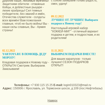
с собою забираем только радость,
Дорогие наши, любимые мужчины!
смех, удачу!
Защитники обители - отважные
бойцы, и доблестные рыцари -
лихие храбрецы! Сил темных
победители, без званий и имён,
09.12.2022
Отечества служители - солдаты
ЛУЧШЕЕ ОТ ЛУЧШИХ! Выбираем
всех времён! Вам пожелания
подарки к Новому году!
главные, чтоб не было войны! Вы -
наши силы славные, Вы - Армия
Настольный игровой набор
страны!
"ХОККЕЙ-МИГ" - отличный вариант
подарка и детям, и подросткам, и их
родителям!
02.12.2022
11.11.2022
YARTOYS.RU В ПОМОЩЬ ДЕДУ
ВЫБИРАЕМ ПОДАРКИ ВМЕСТЕ!
МОРОЗУ!
Для ваших карапузов - только
лучшее! СЕЗОН ПОДАРКОВ
Кладовая подарков к Новому году -
ОТКРЫТ!
ОТКРЫТА! Смотрим. Выбираем.
Заказываем!
Телефоны:
+7 930 115 15 25
E-mail:
login010323@mail.ru
Адрес:
150006 г. Ярославль, ул. Тормозное шоссе, д.109 (пос.Нефтебазы)
Наверх