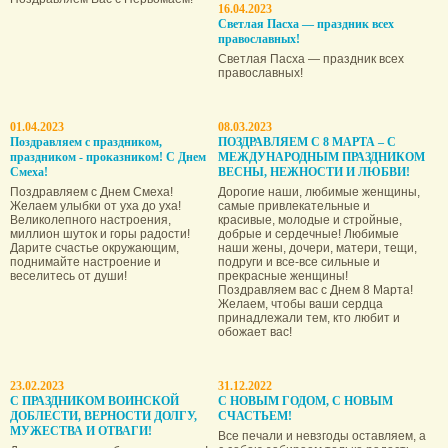
16.04.2023
Светлая Пасха — праздник всех
православных!
Светлая Пасха — праздник всех
православных!
01.04.2023
08.03.2023
Поздравляем с праздником,
ПОЗДРАВЛЯЕМ С 8 МАРТА – С
праздником - проказником! С Днем
МЕЖДУНАРОДНЫМ ПРАЗДНИКОМ
Смеха!
ВЕСНЫ, НЕЖНОСТИ И ЛЮБВИ!
Поздравляем с Днем Смеха!
Дорогие наши, любимые женщины,
Желаем улыбки от уха до уха!
самые привлекательные и
Великолепного настроения,
красивые, молодые и стройные,
миллион шуток и горы радости!
добрые и сердечные! Любимые
Дарите счастье окружающим,
наши жены, дочери, матери, тещи,
поднимайте настроение и
подруги и все-все сильные и
веселитесь от души!
прекрасные женщины!
Поздравляем вас с Днем 8 Марта!
Желаем, чтобы ваши сердца
принадлежали тем, кто любит и
обожает вас!
23.02.2023
31.12.2022
С ПРАЗДНИКОМ ВОИНСКОЙ
С НОВЫМ ГОДОМ, С НОВЫМ
ДОБЛЕСТИ, ВЕРНОСТИ ДОЛГУ,
СЧАСТЬЕМ!
МУЖЕСТВА И ОТВАГИ!
Все печали и невзгоды оставляем, а