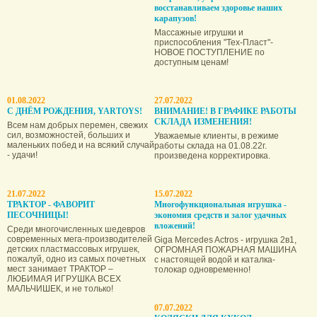
восстанавливаем здоровье наших
карапузов!
Массажные игрушки и
приспособления "Тех-Пласт"-
НОВОЕ ПОСТУПЛЕНИЕ по
доступным ценам!
01.08.2022
27.07.2022
С ДНЁМ РОЖДЕНИЯ, YARTOYS!
ВНИМАНИЕ! В ГРАФИКЕ РАБОТЫ
СКЛАДА ИЗМЕНЕНИЯ!
Всем нам добрых перемен, свежих
сил, возможностей, больших и
Уважаемые клиенты, в режиме
маленьких побед и на всякий случай
работы склада на 01.08.22г.
- удачи!
произведена корректировка.
21.07.2022
15.07.2022
ТРАКТОР - ФАВОРИТ
Многофункциональная игрушка -
ПЕСОЧНИЦЫ!
экономия средств и залог удачных
вложений!
Среди многочисленных шедевров
современных мега-производителей
Giga Mercedes Actros - игрушка 2в1,
детских пластмассовых игрушек,
ОГРОМНАЯ ПОЖАРНАЯ МАШИНА
пожалуй, одно из самых почетных
с настоящей водой и каталка-
мест занимает ТРАКТОР –
толокар одновременно!
ЛЮБИМАЯ ИГРУШКА ВСЕХ
МАЛЬЧИШЕК, и не только!
07.07.2022