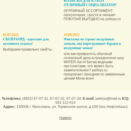
КОЛЯСКИ ДЛЯ КУКОЛ
ОТЛИЧНЫЙ СОЦИАЛИЗАТОР!
ОГРОМНЫЙ АССОРТИМЕНТ:
прогулочные, трости и люльки!
ПОКУПАЙ ВЫГОДНО на yartoys.ru
02.07.2022
24.06.2022
СКЕЙТБОРД - идеально для
Фантазия не строит воздушных
активного отдыха!
замков, она пере­страивает бараки в
воздушные замки!
Выбираем правильно скейты...
или как превратить обычный
солнечный день в праздничное шоу
WATER-батл! Битва водными
пистолетами, что может быть
зажигательнее? yartoys.ru
предлагает праздник по умеренным
ценам! Мочи всех!
Телефоны:
(4852) 67-07-31, 67-07-32, 67-07-34.
E-mail:
yartoys@mail.ru
ICQ:
552-112-614
Адрес:
150006 г. Ярославль, ул. Тормозное шоссе, д.109 (пос.Нефтебазы)
Наверх