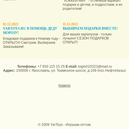
"ХОККЕЙ-МИГ" - отличный вариант
подарка и детям, и подросткам, и их
родителям!
02.12.2022
11.11.2022
YARTOYS.RU В ПОМОЩЬ ДЕДУ
ВЫБИРАЕМ ПОДАРКИ ВМЕСТЕ!
МОРОЗУ!
Для ваших карапузов - только
лучшее! СЕЗОН ПОДАРКОВ
Кладовая подарков к Новому году -
ОТКРЫТ!
ОТКРЫТА! Смотрим. Выбираем.
Заказываем!
Телефоны:
+7 930 115 15 25
E-mail:
login010323@mail.ru
Адрес:
150006 г. Ярославль, ул. Тормозное шоссе, д.109 (пос.Нефтебазы)
Наверх
© 2009 YarToys - Игрушки оптом.