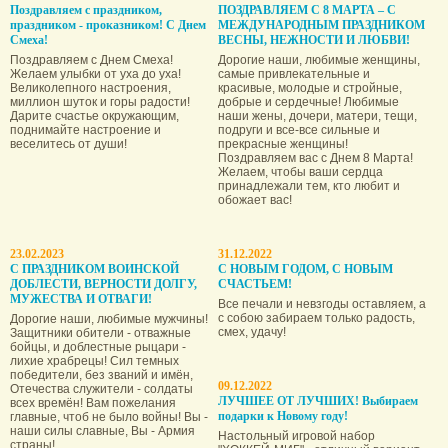
Поздравляем с праздником,
ПОЗДРАВЛЯЕМ С 8 МАРТА – С
праздником - проказником! С Днем
МЕЖДУНАРОДНЫМ ПРАЗДНИКОМ
Смеха!
ВЕСНЫ, НЕЖНОСТИ И ЛЮБВИ!
Поздравляем с Днем Смеха!
Дорогие наши, любимые женщины,
Желаем улыбки от уха до уха!
самые привлекательные и
Великолепного настроения,
красивые, молодые и стройные,
миллион шуток и горы радости!
добрые и сердечные! Любимые
Дарите счастье окружающим,
наши жены, дочери, матери, тещи,
поднимайте настроение и
подруги и все-все сильные и
веселитесь от души!
прекрасные женщины!
Поздравляем вас с Днем 8 Марта!
Желаем, чтобы ваши сердца
принадлежали тем, кто любит и
обожает вас!
23.02.2023
31.12.2022
С ПРАЗДНИКОМ ВОИНСКОЙ
С НОВЫМ ГОДОМ, С НОВЫМ
ДОБЛЕСТИ, ВЕРНОСТИ ДОЛГУ,
СЧАСТЬЕМ!
МУЖЕСТВА И ОТВАГИ!
Все печали и невзгоды оставляем, а
с собою забираем только радость,
Дорогие наши, любимые мужчины!
смех, удачу!
Защитники обители - отважные
бойцы, и доблестные рыцари -
лихие храбрецы! Сил темных
победители, без званий и имён,
09.12.2022
Отечества служители - солдаты
ЛУЧШЕЕ ОТ ЛУЧШИХ! Выбираем
всех времён! Вам пожелания
подарки к Новому году!
главные, чтоб не было войны! Вы -
наши силы славные, Вы - Армия
Настольный игровой набор
страны!