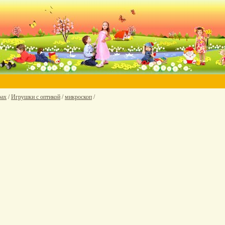
рах
/
Игрушки с оптикой
/
микроскоп
/