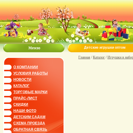
Детские игрушки оптом
Главная
/
Каталог
/
Игрушки в набо
О КОМПАНИИ
УСЛОВИЯ РАБОТЫ
НОВОСТИ
КАТАЛОГ
ТОРГОВЫЕ МАРКИ
ПРАЙС-ЛИСТ
СКИДКИ
НАШИ ФОТО
ДЕТСКИМ САДАМ
СХЕМА ПРОЕЗДА
ОБРАТНАЯ СВЯЗЬ