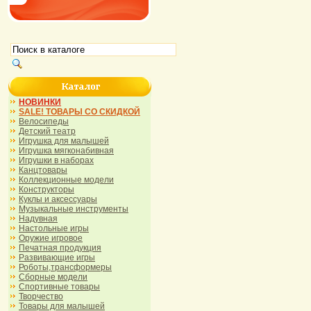
НОВИНКИ
SALE! ТОВАРЫ СО СКИДКОЙ
Велосипеды
Детский театр
Игрушка для малышей
Игрушка мягконабивная
Игрушки в наборах
Канцтовары
Коллекционные модели
Конструкторы
Куклы и аксессуары
Музыкальные инструменты
Надувная
Настольные игры
Оружие игровое
Печатная продукция
Развивающие игры
Роботы,трансформеры
Сборные модели
Спортивные товары
Творчество
Товары для малышей