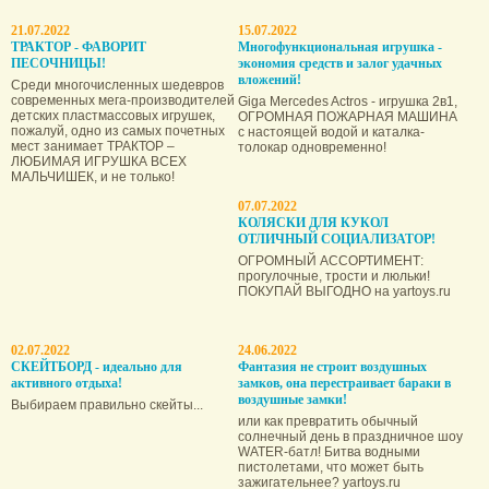
21.07.2022
15.07.2022
ТРАКТОР - ФАВОРИТ
Многофункциональная игрушка -
ПЕСОЧНИЦЫ!
экономия средств и залог удачных
вложений!
Среди многочисленных шедевров
современных мега-производителей
Giga Mercedes Actros - игрушка 2в1,
детских пластмассовых игрушек,
ОГРОМНАЯ ПОЖАРНАЯ МАШИНА
пожалуй, одно из самых почетных
с настоящей водой и каталка-
мест занимает ТРАКТОР –
толокар одновременно!
ЛЮБИМАЯ ИГРУШКА ВСЕХ
МАЛЬЧИШЕК, и не только!
07.07.2022
КОЛЯСКИ ДЛЯ КУКОЛ
ОТЛИЧНЫЙ СОЦИАЛИЗАТОР!
ОГРОМНЫЙ АССОРТИМЕНТ:
прогулочные, трости и люльки!
ПОКУПАЙ ВЫГОДНО на yartoys.ru
02.07.2022
24.06.2022
СКЕЙТБОРД - идеально для
Фантазия не строит воздушных
активного отдыха!
замков, она пере­страивает бараки в
воздушные замки!
Выбираем правильно скейты...
или как превратить обычный
солнечный день в праздничное шоу
WATER-батл! Битва водными
пистолетами, что может быть
зажигательнее? yartoys.ru