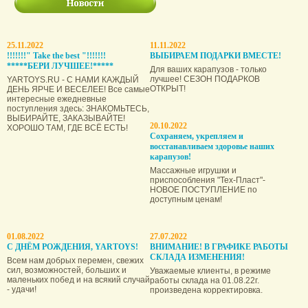
25.11.2022
11.11.2022
!!!!!!!" Take the best "!!!!!!!
ВЫБИРАЕМ ПОДАРКИ ВМЕСТЕ!
*****БЕРИ ЛУЧШЕЕ!*****
Для ваших карапузов - только
лучшее! СЕЗОН ПОДАРКОВ
YARTOYS.RU - С НАМИ КАЖДЫЙ
ОТКРЫТ!
ДЕНЬ ЯРЧЕ И ВЕСЕЛЕЕ! Все самые
интересные ежедневные
поступления здесь: ЗНАКОМЬТЕСЬ,
ВЫБИРАЙТЕ, ЗАКАЗЫВАЙТЕ!
20.10.2022
ХОРОШО ТАМ, ГДЕ ВСЁ ЕСТЬ!
Сохраняем, укрепляем и
восстанавливаем здоровье наших
карапузов!
Массажные игрушки и
приспособления "Тех-Пласт"-
НОВОЕ ПОСТУПЛЕНИЕ по
доступным ценам!
01.08.2022
27.07.2022
С ДНЁМ РОЖДЕНИЯ, YARTOYS!
ВНИМАНИЕ! В ГРАФИКЕ РАБОТЫ
СКЛАДА ИЗМЕНЕНИЯ!
Всем нам добрых перемен, свежих
сил, возможностей, больших и
Уважаемые клиенты, в режиме
маленьких побед и на всякий случай
работы склада на 01.08.22г.
- удачи!
произведена корректировка.