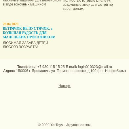
Любимые машинки Дразнюки-Биби
Полностью готовые к полету,
в виде гоночных машинок!
воздушные змеи для детей по
super-ценам.
28.04.2023
ВЕТРЯЧОК НЕ ПУСТЯЧОК, а
БОЛЬШАЯ РАДОСТЬ ДЛЯ
МАЛЕНЬКИХ ПРОКАЗНИКОВ!
ЛЮБИМАЯ ЗАБАВА ДЕТЕЙ
ЛЮБОГО ВОЗРАСТА!
Телефоны:
+7 930 115 15 25
E-mail:
login010323@mail.ru
Адрес:
150006 г. Ярославль, ул. Тормозное шоссе, д.109 (пос.Нефтебазы)
Наверх
© 2009 YarToys - Игрушки оптом.