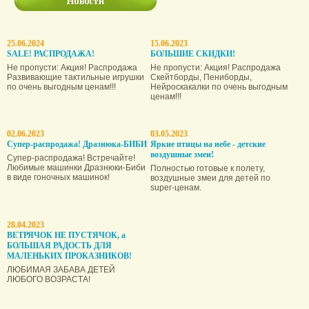
25.06.2024
15.06.2023
SALE! РАСПРОДАЖА!
БОЛЬШИЕ СКИДКИ!
Не пропусти: Акция! Распродажа
Не пропусти: Акция! Распродажа
Развивающие тактильные игрушки
Скейтборды, Пениборды,
по очень выгодным ценам!!!
Нейроскакалки по очень выгодным
ценам!!!
02.06.2023
03.05.2023
Супер-распродажа! Дразнюка-БИБИ
Яркие птицы на небе - детские
воздушные змеи!
Супер-распродажа! Встречайте!
Любимые машинки Дразнюки-Биби
Полностью готовые к полету,
в виде гоночных машинок!
воздушные змеи для детей по
super-ценам.
28.04.2023
ВЕТРЯЧОК НЕ ПУСТЯЧОК, а
БОЛЬШАЯ РАДОСТЬ ДЛЯ
МАЛЕНЬКИХ ПРОКАЗНИКОВ!
ЛЮБИМАЯ ЗАБАВА ДЕТЕЙ
ЛЮБОГО ВОЗРАСТА!