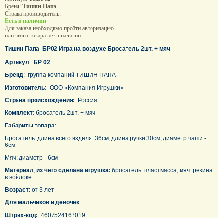
Бренд:
Тишин Папа
Страна производитель:
Есть в наличии
Для заказа необходимо пройти
авторизацию
или этого товара нет в наличии.
Тишин Папа БР02 Игра на воздухе Бросатель 2шт. + мяч
Артикул
:
БР 02
Бренд
: группа компаний ТИШИН ПАПА
Изготовитель:
ООО «Компания Игрушки»
Страна происхождения:
Россия
Комплект:
бросатель 2шт. + мяч
Габариты товара:
Бросатель: длина всего изделя: 36см, длина ручки 30см, диаметр чаши -
6см
Мяч: диаметр - 6см
Материал
,
из чего сделана игрушка:
бросатель: пластмасса, мяч: резина
в войлоке
Возраст
: от 3 лет
Для мальчиков и девочек
Штрих-код:
4607524167019