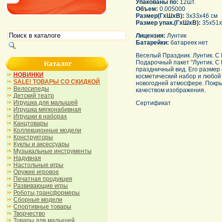
Упакованы по:
12шт.
Объем:
0.005000
Размер(ГхШхВ):
3x33x46 см
Размер упак.(ГхШхВ):
35x51x
Лицензия:
Лунтик
Батарейки:
батареек нет
Веселый Праздник. Лунтик. С 
Подарочный пакет "Лунтик. С 
праздничный вид. Его размер 
НОВИНКИ
косметический набор и любой
SALE! ТОВАРЫ СО СКИДКОЙ
новогодней атмосфере. Покры
Велосипеды
качеством изображения.
Детский театр
Игрушка для малышей
Сертификат
Игрушка мягконабивная
Игрушки в наборах
Канцтовары
Коллекционные модели
Конструкторы
Куклы и аксессуары
Музыкальные инструменты
Надувная
Настольные игры
Оружие игровое
Печатная продукция
Развивающие игры
Роботы,трансформеры
Сборные модели
Спортивные товары
Творчество
Товары для малышей