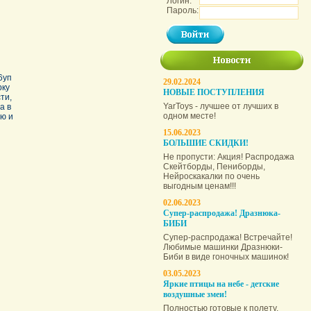
Логин:
Пароль:
6уп
29.02.2024
рку
НОВЫЕ ПОСТУПЛЕНИЯ
ти,
YarToys - лучшее от лучших в
а в
одном месте!
ю и
15.06.2023
БОЛЬШИЕ СКИДКИ!
Не пропусти: Акция! Распродажа
Скейтборды, Пениборды,
Нейроскакалки по очень
выгодным ценам!!!
02.06.2023
Супер-распродажа! Дразнюка-
БИБИ
Супер-распродажа! Встречайте!
Любимые машинки Дразнюки-
Биби в виде гоночных машинок!
03.05.2023
Яркие птицы на небе - детские
воздушные змеи!
Полностью готовые к полету,