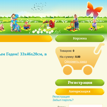
Товаров:
0
м Годом! 33х46х20см, в
На сумму:
0.00
Оформить заказ
Регистрация
Забыл пароль?