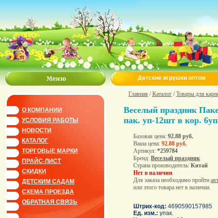
Детские игрушки оптом
Главная
/
Каталог
/
Товары для карн
Веселый праздник Пак
О КОМПАНИИ
пак. уп-12шт в кор. 6уп
УСЛОВИЯ РАБОТЫ
НОВОСТИ
Базовая цена:
92.88 руб.
КАТАЛОГ
Ваша цена:
92.88 руб.
Артикул:
*259784
ТОРГОВЫЕ МАРКИ
Бренд:
Веселый праздник
ПРАЙС-ЛИСТ
Страна производитель:
Китай
СКИДКИ
Нет в наличии
Для заказа необходимо пройти
ав
ДЕТСКИМ САДАМ
или этого товара нет в наличии.
СХЕМА ПРОЕЗДА
ОБРАТНАЯ СВЯЗЬ
Штрих-код:
4690590157985
Ед. изм.:
упак.