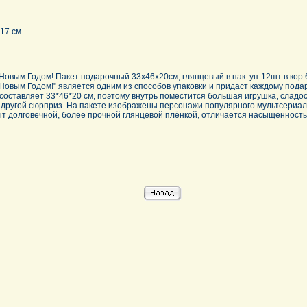
17 см
Новым Годом! Пакет подарочный 33х46х20см, глянцевый в пак. уп-12шт в кор.
Новым Годом!" является одним из способов упаковки и придаст каждому пода
составляет 33*46*20 см, поэтому внутрь поместится большая игрушка, сладос
 другой сюрприз. На пакете изображены персонажи популярного мультсериал
т долговечной, более прочной глянцевой плёнкой, отличается насыщенность