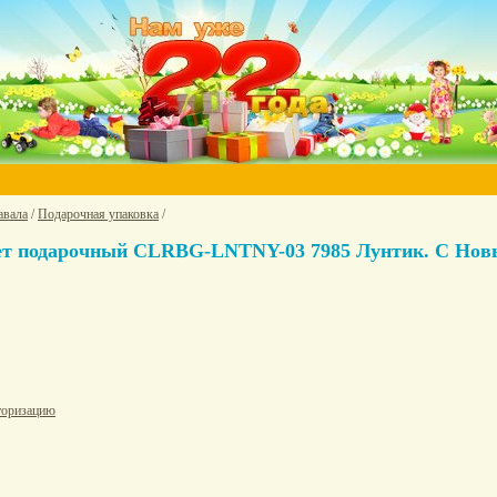
авала
/
Подарочная упаковка
/
ет подарочный CLRBG-LNTNY-03 7985 Лунтик. С Новы
торизацию