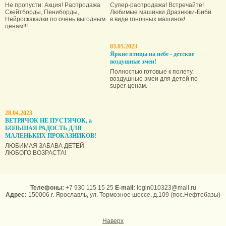
Не пропусти: Акция! Распродажа
Супер-распродажа! Встречайте!
Скейтборды, Пениборды,
Любимые машинки Дразнюки-Биби
Нейроскакалки по очень выгодным
в виде гоночных машинок!
ценам!!!
03.05.2023
Яркие птицы на небе - детские
воздушные змеи!
Полностью готовые к полету,
воздушные змеи для детей по
super-ценам.
28.04.2023
ВЕТРЯЧОК НЕ ПУСТЯЧОК, а
БОЛЬШАЯ РАДОСТЬ ДЛЯ
МАЛЕНЬКИХ ПРОКАЗНИКОВ!
ЛЮБИМАЯ ЗАБАВА ДЕТЕЙ
ЛЮБОГО ВОЗРАСТА!
Телефоны:
+7 930 115 15 25
E-mail:
login010323@mail.ru
Адрес:
150006 г. Ярославль, ул. Тормозное шоссе, д.109 (пос.Нефтебазы)
Наверх