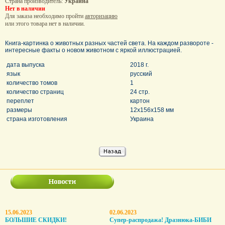
Страна производитель:
Украина
Нет в наличии
Для заказа необходимо пройти
авторизацию
или этого товара нет в наличии.
Книга-картинка о животных разных частей света. На каждом развороте -
интересные факты о новом животном с яркой иллюстрацией.
дата выпуска
2018 г.
язык
русский
количество томов
1
количество страниц
24 стр.
переплет
картон
размеры
12x156x158 мм
страна изготовления
Украина
15.06.2023
02.06.2023
БОЛЬШИЕ СКИДКИ!
Супер-распродажа! Дразнюка-БИБИ