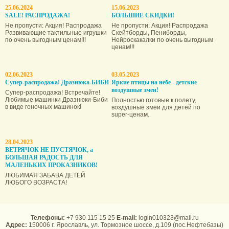
25.06.2024
15.06.2023
SALE! РАСПРОДАЖА!
БОЛЬШИЕ СКИДКИ!
Не пропусти: Акция! Распродажа
Не пропусти: Акция! Распродажа
Развивающие тактильные игрушки
Скейтборды, Пениборды,
по очень выгодным ценам!!!
Нейроскакалки по очень выгодным
ценам!!!
02.06.2023
03.05.2023
Супер-распродажа! Дразнюка-БИБИ
Яркие птицы на небе - детские
воздушные змеи!
Супер-распродажа! Встречайте!
Любимые машинки Дразнюки-Биби
Полностью готовые к полету,
в виде гоночных машинок!
воздушные змеи для детей по
super-ценам.
28.04.2023
ВЕТРЯЧОК НЕ ПУСТЯЧОК, а
БОЛЬШАЯ РАДОСТЬ ДЛЯ
МАЛЕНЬКИХ ПРОКАЗНИКОВ!
ЛЮБИМАЯ ЗАБАВА ДЕТЕЙ
ЛЮБОГО ВОЗРАСТА!
Телефоны:
+7 930 115 15 25
E-mail:
login010323@mail.ru
Адрес:
150006 г. Ярославль, ул. Тормозное шоссе, д.109 (пос.Нефтебазы)