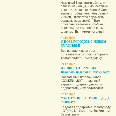
мужчины! Защитники обители -
отважные бойцы, и доблестные
рыцари - лихие храбрецы! Сил
темных победители, без званий
и имён, Отечества служители -
солдаты всех времён! Вам
пожелания главные, чтоб не
было войны! Вы - наши силы
славные, Вы - Армия страны!
31.12.2022
С НОВЫМ ГОДОМ, С НОВЫМ
СЧАСТЬЕМ!
Все печали и невзгоды
оставляем, а с собою забираем
только радость, смех, удачу!
09.12.2022
ЛУЧШЕЕ ОТ ЛУЧШИХ!
Выбираем подарки к Новому году!
Настольный игровой набор
"ХОККЕЙ-МИГ" - отличный
вариант подарка и детям, и
подросткам, и их родителям!
02.12.2022
YARTOYS.RU В ПОМОЩЬ ДЕДУ
МОРОЗУ!
Кладовая подарков к Новому году
- ОТКРЫТА! Смотрим. Выбираем.
Заказываем!