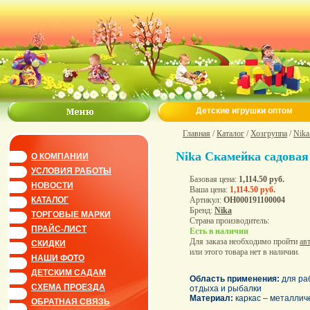
Детские игрушки оптом
Главная
/
Каталог
/
Хозгруппа
/
Nika
Nika Скамейка садова
О КОМПАНИИ
УСЛОВИЯ РАБОТЫ
Базовая цена:
1,114.50 руб.
НОВОСТИ
Ваша цена:
1,114.50 руб.
Артикул:
ОН000191100004
КАТАЛОГ
Бренд:
Nika
ТОРГОВЫЕ МАРКИ
Страна производитель:
ПРАЙС-ЛИСТ
Есть в наличии
Для заказа необходимо пройти
ав
СКИДКИ
или этого товара нет в наличии.
НАШИ ФОТО
ДЕТСКИМ САДАМ
Область применения:
для раб
СХЕМА ПРОЕЗДА
отдыха и рыбалки
Материал:
каркас – металличе
ОБРАТНАЯ СВЯЗЬ