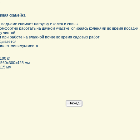
е
чивая скамейка
и подъеме снимает нагрузку с колен и спины
омфортно работать на дачном участке, опираясь коленями во время посадки,
у чистой
г при работе на влажной почве во время садовых работ
адывается
имает минимум места
100 кг
 560х300х425 мм
115 мм