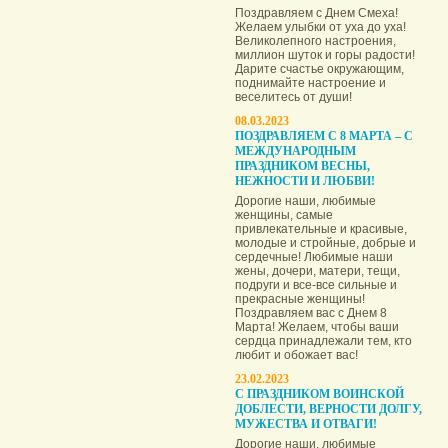
Поздравляем с Днем Смеха!
Желаем улыбки от уха до уха!
Великолепного настроения,
миллион шуток и горы радости!
Дарите счастье окружающим,
поднимайте настроение и
веселитесь от души!
08.03.2023
ПОЗДРАВЛЯЕМ С 8 МАРТА – С
МЕЖДУНАРОДНЫМ
ПРАЗДНИКОМ ВЕСНЫ,
НЕЖНОСТИ И ЛЮБВИ!
Дорогие наши, любимые
женщины, самые
привлекательные и красивые,
молодые и стройные, добрые и
сердечные! Любимые наши
жены, дочери, матери, тещи,
подруги и все-все сильные и
прекрасные женщины!
Поздравляем вас с Днем 8
Марта! Желаем, чтобы ваши
сердца принадлежали тем, кто
любит и обожает вас!
23.02.2023
С ПРАЗДНИКОМ ВОИНСКОЙ
ДОБЛЕСТИ, ВЕРНОСТИ ДОЛГУ,
МУЖЕСТВА И ОТВАГИ!
Дорогие наши, любимые