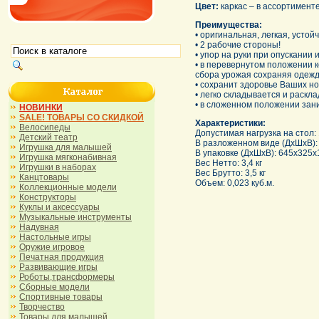
Цвет:
каркас – в ассортимент
Преимущества:
• оригинальная, легкая, устой
• 2 рабочие стороны!
• упор на руки при опускании 
• в перевернутом положении к
сбора урожая сохраняя одежд
• сохранит здоровье Ваших но
• легко складывается и раскл
• в сложенном положении зан
НОВИНКИ
SALE! ТОВАРЫ СО СКИДКОЙ
Характеристики:
Велосипеды
Допустимая нагрузка на стол: 
Детский театр
В разложенном виде (ДхШхВ):
Игрушка для малышей
В упаковке (ДхШхВ): 645х325х
Игрушка мягконабивная
Вес Нетто: 3,4 кг
Игрушки в наборах
Вес Брутто: 3,5 кг
Канцтовары
Объем: 0,023 куб.м.
Коллекционные модели
Конструкторы
Куклы и аксессуары
Музыкальные инструменты
Надувная
Настольные игры
Оружие игровое
Печатная продукция
Развивающие игры
Роботы,трансформеры
Сборные модели
Спортивные товары
Творчество
Товары для малышей