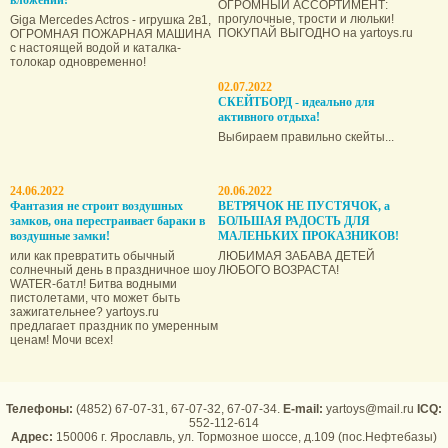
ОГРОМНЫЙ АССОРТИМЕНТ:
прогулочные, трости и люльки!
Giga Mercedes Actros - игрушка 2в1,
ПОКУПАЙ ВЫГОДНО на yartoys.ru
ОГРОМНАЯ ПОЖАРНАЯ МАШИНА
с настоящей водой и каталка-
толокар одновременно!
02.07.2022
СКЕЙТБОРД - идеально для
активного отдыха!
Выбираем правильно скейты...
24.06.2022
20.06.2022
Фантазия не строит воздушных
ВЕТРЯЧОК НЕ ПУСТЯЧОК, а
замков, она пере­страивает бараки в
БОЛЬШАЯ РАДОСТЬ ДЛЯ
воздушные замки!
МАЛЕНЬКИХ ПРОКАЗНИКОВ!
или как превратить обычный
ЛЮБИМАЯ ЗАБАВА ДЕТЕЙ
солнечный день в праздничное шоу
ЛЮБОГО ВОЗРАСТА!
WATER-батл! Битва водными
пистолетами, что может быть
зажигательнее? yartoys.ru
предлагает праздник по умеренным
ценам! Мочи всех!
Телефоны:
(4852) 67-07-31, 67-07-32, 67-07-34.
E-mail:
yartoys@mail.ru
ICQ:
552-112-614
Адрес:
150006 г. Ярославль, ул. Тормозное шоссе, д.109 (пос.Нефтебазы)