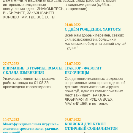
ДЕНЬ ЯРЧЕ И ВЕСЕЛЕЕ! Все самые
2022г. склад работает с двумя
интересные ежедневные
выходными днями (суббота,
поступления здесь: ЗНАКОМЬТЕСЬ,
воскресение).
ВЫБИРАЙТЕ, ЗАКАЗЫВАЙТЕ!
ХОРОШО ТАМ, ГДЕ ВСЁ ЕСТЬ!
01.08.2022
С ДНЁМ РОЖДЕНИЯ, YARTOYS!
Всем нам добрых перемен, свежих
сил, возможностей, больших и
маленьких побед и на всякий случай
- удачи!
27.07.2022
21.07.2022
ВНИМАНИЕ! В ГРАФИКЕ РАБОТЫ
ТРАКТОР - ФАВОРИТ
СКЛАДА ИЗМЕНЕНИЯ!
ПЕСОЧНИЦЫ!
Уважаемые клиенты, в режиме
Среди многочисленных шедевров
работы склада на 01.08.22г.
современных мега-производителей
произведена корректировка.
детских пластмассовых игрушек,
пожалуй, одно из самых почетных
мест занимает ТРАКТОР –
ЛЮБИМАЯ ИГРУШКА ВСЕХ
МАЛЬЧИШЕК, и не только!
15.07.2022
07.07.2022
Многофункциональная игрушка -
КОЛЯСКИ ДЛЯ КУКОЛ
экономия средств и залог удачных
ОТЛИЧНЫЙ СОЦИАЛИЗАТОР!
вложений!