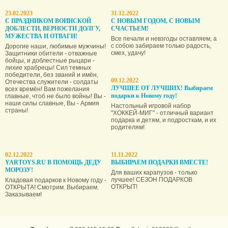
23.02.2023
31.12.2022
С ПРАЗДНИКОМ ВОИНСКОЙ
С НОВЫМ ГОДОМ, С НОВЫМ
ДОБЛЕСТИ, ВЕРНОСТИ ДОЛГУ,
СЧАСТЬЕМ!
МУЖЕСТВА И ОТВАГИ!
Все печали и невзгоды оставляем, а
с собою забираем только радость,
Дорогие наши, любимые мужчины!
смех, удачу!
Защитники обители - отважные
бойцы, и доблестные рыцари -
лихие храбрецы! Сил темных
победители, без званий и имён,
09.12.2022
Отечества служители - солдаты
ЛУЧШЕЕ ОТ ЛУЧШИХ! Выбираем
всех времён! Вам пожелания
подарки к Новому году!
главные, чтоб не было войны! Вы -
наши силы славные, Вы - Армия
Настольный игровой набор
страны!
"ХОККЕЙ-МИГ" - отличный вариант
подарка и детям, и подросткам, и их
родителям!
02.12.2022
11.11.2022
YARTOYS.RU В ПОМОЩЬ ДЕДУ
ВЫБИРАЕМ ПОДАРКИ ВМЕСТЕ!
МОРОЗУ!
Для ваших карапузов - только
лучшее! СЕЗОН ПОДАРКОВ
Кладовая подарков к Новому году -
ОТКРЫТ!
ОТКРЫТА! Смотрим. Выбираем.
Заказываем!