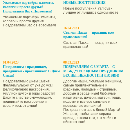
Уважаемые партнёры, клиенты,
НОВЫЕ ПОСТУПЛЕНИЯ
коллеги и просто друзья!
Новые поступления YarToys -
Поздравляем Вас с Первомаем!
Лучшее от лучших в одном месте!
Уважаемые партнёры, клиенты,
коллеги и просто друзья!
Поздравляем Вас с Первомаем!
16.04.2023
Светлая Пасха — праздник всех
православных!
Светлая Пасха — праздник всех
православных!
01.04.2023
08.03.2023
Поздравляем с праздником,
ПОЗДРАВЛЯЕМ С 8 МАРТА – С
праздником - проказником! С Днем
МЕЖДУНАРОДНЫМ ПРАЗДНИКОМ
Смеха!
ВЕСНЫ, НЕЖНОСТИ И ЛЮБВИ!
Поздравляем с Днем Смеха!
Дорогие наши, любимые женщины,
Желаем улыбки от уха до уха!
самые привлекательные и
Великолепного настроения,
красивые, молодые и стройные,
миллион шуток и горы радости!
добрые и сердечные! Любимые
Дарите счастье окружающим,
наши жены, дочери, матери, тещи,
поднимайте настроение и
подруги и все-все сильные и
веселитесь от души!
прекрасные женщины!
Поздравляем вас с Днем 8 Марта!
Желаем, чтобы ваши сердца
принадлежали тем, кто любит и
обожает вас!