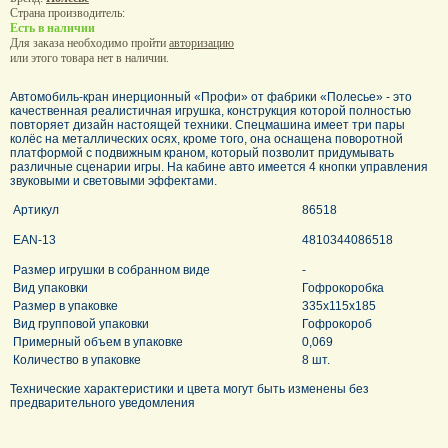
Страна производитель:
Есть в наличии
Для заказа необходимо пройти
авторизацию
или этого товара нет в наличии.
Автомобиль-кран инерционный «Профи» от фабрики «Полесье» - это
качественная реалистичная игрушка, конструкция которой полностью
повторяет дизайн настоящей техники. Спецмашина имеет три пары
колёс на металлических осях, кроме того, она оснащена поворотной
платформой с подвижным краном, который позволит придумывать
различные сценарии игры. На кабине авто имеется 4 кнопки управления
звуковыми и световыми эффектами.
Артикул
86518
EAN-13
4810344086518
Размер игрушки в собранном виде
-
Вид упаковки
Гофрокоробка
Размер в упаковке
335х115х185
Вид групповой упаковки
Гофрокороб
Примерный объем в упаковке
0,069
Количество в упаковке
8 шт.
Технические характеристики и цвета могут быть изменены без
предварительного уведомления