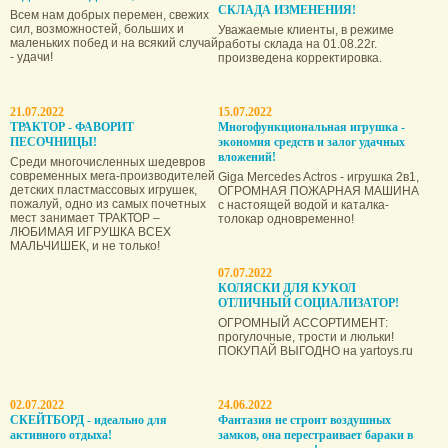
СКЛАДА ИЗМЕНЕНИЯ!
Всем нам добрых перемен, свежих
сил, возможностей, больших и
Уважаемые клиенты, в режиме
маленьких побед и на всякий случай
работы склада на 01.08.22г.
- удачи!
произведена корректировка.
21.07.2022
15.07.2022
ТРАКТОР - ФАВОРИТ
Многофункциональная игрушка -
ПЕСОЧНИЦЫ!
экономия средств и залог удачных
вложений!
Среди многочисленных шедевров
современных мега-производителей
Giga Mercedes Actros - игрушка 2в1,
детских пластмассовых игрушек,
ОГРОМНАЯ ПОЖАРНАЯ МАШИНА
пожалуй, одно из самых почетных
с настоящей водой и каталка-
мест занимает ТРАКТОР –
толокар одновременно!
ЛЮБИМАЯ ИГРУШКА ВСЕХ
МАЛЬЧИШЕК, и не только!
07.07.2022
КОЛЯСКИ ДЛЯ КУКОЛ
ОТЛИЧНЫЙ СОЦИАЛИЗАТОР!
ОГРОМНЫЙ АССОРТИМЕНТ:
прогулочные, трости и люльки!
ПОКУПАЙ ВЫГОДНО на yartoys.ru
02.07.2022
24.06.2022
СКЕЙТБОРД - идеально для
Фантазия не строит воздушных
активного отдыха!
замков, она пере­страивает бараки в