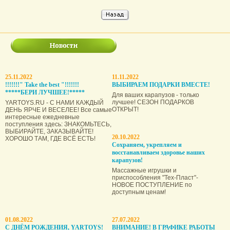
25.11.2022
11.11.2022
!!!!!!!" Take the best "!!!!!!!
ВЫБИРАЕМ ПОДАРКИ ВМЕСТЕ!
*****БЕРИ ЛУЧШЕЕ!*****
Для ваших карапузов - только
лучшее! СЕЗОН ПОДАРКОВ
YARTOYS.RU - С НАМИ КАЖДЫЙ
ОТКРЫТ!
ДЕНЬ ЯРЧЕ И ВЕСЕЛЕЕ! Все самые
интересные ежедневные
поступления здесь: ЗНАКОМЬТЕСЬ,
ВЫБИРАЙТЕ, ЗАКАЗЫВАЙТЕ!
20.10.2022
ХОРОШО ТАМ, ГДЕ ВСЁ ЕСТЬ!
Сохраняем, укрепляем и
восстанавливаем здоровье наших
карапузов!
Массажные игрушки и
приспособления "Тех-Пласт"-
НОВОЕ ПОСТУПЛЕНИЕ по
доступным ценам!
01.08.2022
27.07.2022
С ДНЁМ РОЖДЕНИЯ, YARTOYS!
ВНИМАНИЕ! В ГРАФИКЕ РАБОТЫ