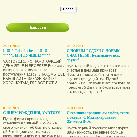
25.01.2022
29.12.2021
!!!!!!!" Take the best "!!!!!!!
С НОВЫМ ГОДОМ! С НОВЫМ
*****БЕРИ ЛУЧШЕЕ!*****
СЧАСТЬЕМ! Поздравляем всех
друзей!
YARTOYS.RU - С НАМИ КАЖДЫЙ
ДЕНЬ ЯРЧЕ И ВЕСЕЛЕЕ! Все самые
Пусть Новый год ворвется сказкой и
интересные ежедневные
счастье в дом Ваш принесёт!
поступления здесь: ЗНАКОМЬТЕСЬ,
Пускай теплом, заботой, лаской
ВЫБИРАЙТЕ, ЗАКАЗЫВАЙТЕ!
окутает грядущий год. Пускай
ХОРОШО ТАМ, ГДЕ ВСЁ ЕСТЬ!
прогонит он печали и все тревоги за
порог, чтоб Вы с улыбкою встречали
его не ведая тревог!
01.08.2021
06.03.2021
С ДНЕМ РОЖДЕНИЯ, YARTOYS!
С весенним праздником любви, тепла
и солнца! С Международным
Пусть фирма процветает,
Женским Днём!
становится сильней. Любой на
свете кризис,чтоб был не страшен
Пусть первый подснежник подарит
ей. Чтоб цели достигались,
Вам нежность, весеннее солнце
возможности росли,чтоб были мы,
подарит тепло. Пусть мартовский