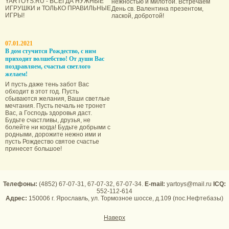
YARTOYS.RU - ВСЕГДА НУЖНЫЕ
нежностью и милотой. Встречаем
ИГРУШКИ и ТОЛЬКО ПРАВИЛЬНЫЕ
День св. Валентина презентом,
ИГРЫ!
лаской, добротой!
07.01.2021
В дом стучится Рождество, с ним
приходит волшебство! От души Вас
поздравляем, счастья светлого
желаем!
И пусть даже тень забот Вас
обходит в этот год. Пусть
сбываются желания, Ваши светлые
мечтания. Пусть печаль не тронет
Вас, а Господь здоровья даст.
Будьте счастливы, друзья, не
болейте ни когда! Будьте добрыми с
родными, дорожите нежно ими и
пусть Рождество святое счастье
принесет большое!
Телефоны:
(4852) 67-07-31, 67-07-32, 67-07-34.
E-mail:
yartoys@mail.ru
ICQ:
552-112-614
Адрес:
150006 г. Ярославль, ул. Тормозное шоссе, д.109 (пос.Нефтебазы)
Наверх