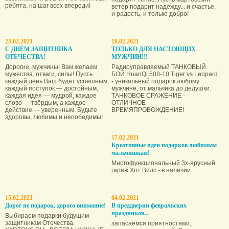
ребята, на шаг всех впереди!
ветер подарит надежду... и счастье,
и радость, и только добро!
23.02.2021
18.02.2021
С ДНЁМ ЗАЩИТНИКА
ТОЛЬКО ДЛЯ НАСТОЯЩИХ
ОТЕЧЕСТВА!
МУЖЧИН!!!
Дорогие, мужчины! Вам желаем
Радиоуправляемый ТАНКОВЫЙ
мужества, отваги, силы! Пусть
БОЙ HuanQi 508-10 Tiger vs Leopard
каждый день Ваш будет успешным,
- уникальный подарок любому
каждый поступок — достойным,
мужчине, от мальчика до дедушки.
каждая идея — мудрой, каждое
ТАНКОВОЕ СРАЖЕНИЕ -
слово — твёрдым, а каждое
ОТЛИЧНОЕ
действие — уверенным. Будьте
ВРЕМЯПРОВОЖДЕНИЕ!
здоровы, любимы и непобедимы!
17.02.2021
Креативные идеи подарков любимым
мальчишкам!
Многофункциональный 3х-ярусный
гараж Хот Вилс - в наличии
15.02.2021
04.02.2021
Дорог не подарок, дорого внимание!
В преддверии февральских
праздников...
Выбираем подарки будущим
защитникам Отечества.
запасаемся приятностями,