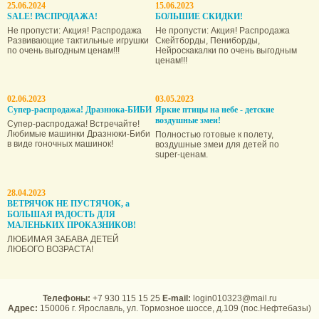
25.06.2024
15.06.2023
SALE! РАСПРОДАЖА!
БОЛЬШИЕ СКИДКИ!
Не пропусти: Акция! Распродажа
Не пропусти: Акция! Распродажа
Развивающие тактильные игрушки
Скейтборды, Пениборды,
по очень выгодным ценам!!!
Нейроскакалки по очень выгодным
ценам!!!
02.06.2023
03.05.2023
Супер-распродажа! Дразнюка-БИБИ
Яркие птицы на небе - детские
воздушные змеи!
Супер-распродажа! Встречайте!
Любимые машинки Дразнюки-Биби
Полностью готовые к полету,
в виде гоночных машинок!
воздушные змеи для детей по
super-ценам.
28.04.2023
ВЕТРЯЧОК НЕ ПУСТЯЧОК, а
БОЛЬШАЯ РАДОСТЬ ДЛЯ
МАЛЕНЬКИХ ПРОКАЗНИКОВ!
ЛЮБИМАЯ ЗАБАВА ДЕТЕЙ
ЛЮБОГО ВОЗРАСТА!
Телефоны:
+7 930 115 15 25
E-mail:
login010323@mail.ru
Адрес:
150006 г. Ярославль, ул. Тормозное шоссе, д.109 (пос.Нефтебазы)